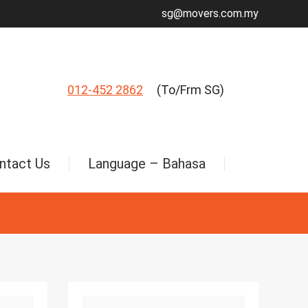
sg@movers.com.my
012-452 2862
(To/Frm SG)
ntact Us
Language – Bahasa