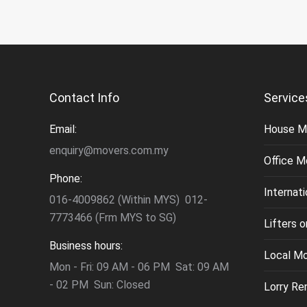
Contact Info
Service
Email:
House M
enquiry@movers.com.my
Office M
Phone:
Internat
016-4009862 (Within MYS) 012-
7773466 (Frm MYS to SG)
Lifters 
Business hours:
Local M
Mon - Fri: 09 AM - 06 PM Sat: 09 AM
- 02 PM Sun: Closed
Lorry Re