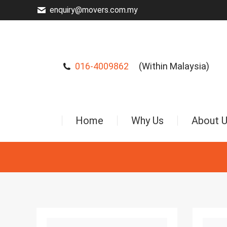
enquiry@movers.com.my
016-4009862
(Within Malaysia)
Home
Why Us
About 