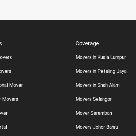
s
Coverage
overs
Movers in Kuala Lumpur
overs
Movers in Petaling Jaya
ional Mover
Movers in Shah Alam
or Movers
Movers Selangor
over
Mover Seremban
ntal
Movers Johor Bahru