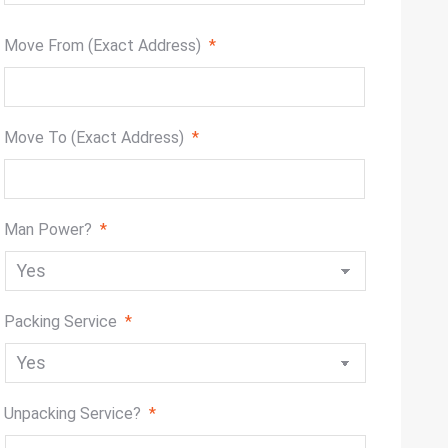
slash
DD
Move From (Exact Address)
*
slash
YYYY
Move To (Exact Address)
*
Man Power?
*
Packing Service
*
Unpacking Service?
*