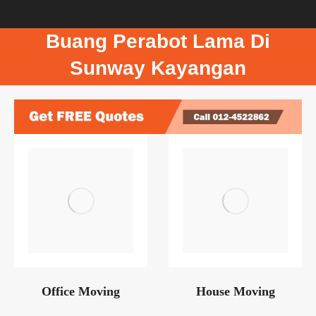
Buang Perabot Lama Di
Sunway Kayangan
Office Moving
House Moving