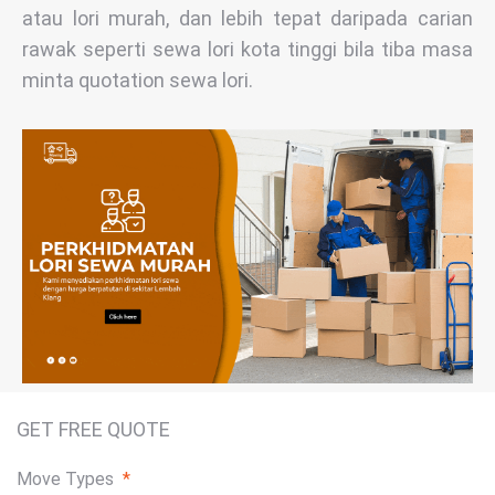
atau lori murah, dan lebih tepat daripada carian
rawak seperti sewa lori kota tinggi bila tiba masa
minta quotation sewa lori.
GET FREE QUOTE
Move Types
*