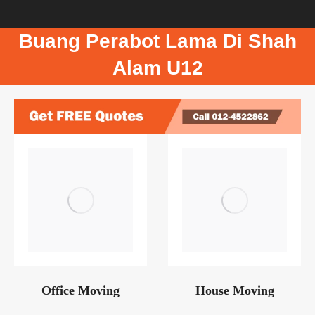
Buang Perabot Lama Di Shah
Alam U12
Office Moving
House Moving