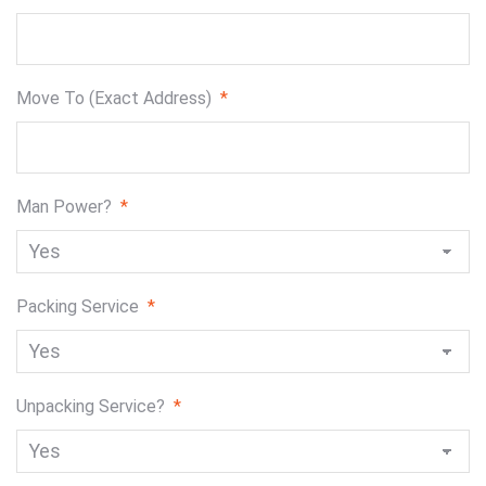
slash
DD
slash
YYYY
Move To (Exact Address)
*
Man Power?
*
Packing Service
*
Unpacking Service?
*