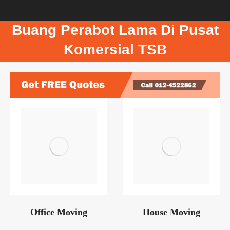
Buang Perabot Lama Di Pusat
Komersial TSB
Office Moving
House Moving