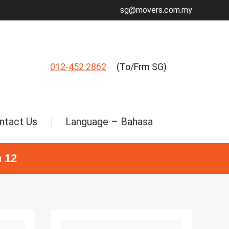
sg@movers.com.my
012-452 2862
(To/Frm SG)
ntact Us
Language – Bahasa
 12