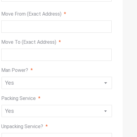
slash
DD
Move From (Exact Address)
*
slash
YYYY
Move To (Exact Address)
*
Man Power?
*
Packing Service
*
Unpacking Service?
*