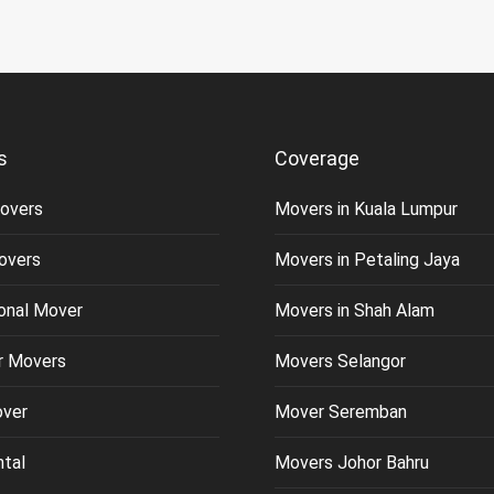
s
Coverage
overs
Movers in Kuala Lumpur
overs
Movers in Petaling Jaya
ional Mover
Movers in Shah Alam
or Movers
Movers Selangor
over
Mover Seremban
ntal
Movers Johor Bahru