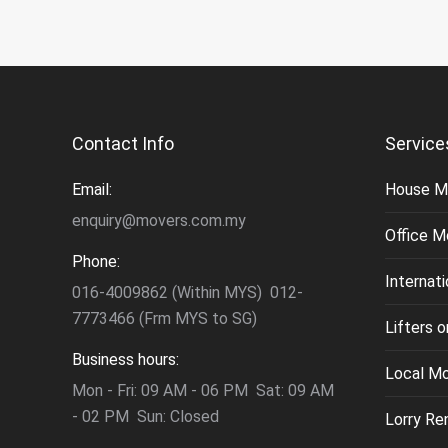
Contact Info
Service
Email:
House M
enquiry@movers.com.my
Office M
Phone:
Internat
016-4009862 (Within MYS) 012-
7773466 (Frm MYS to SG)
Lifters 
Business hours:
Local M
Mon - Fri: 09 AM - 06 PM Sat: 09 AM
- 02 PM Sun: Closed
Lorry Re