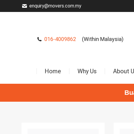
enquiry@movers.com.my
016-4009862
(Within Malaysia)
Home
Why Us
About 
Bu