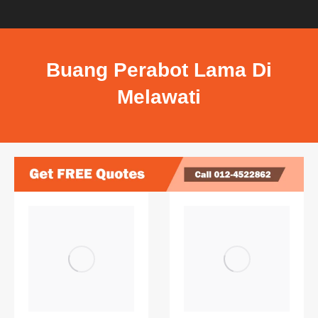
Buang Perabot Lama Di
Melawati