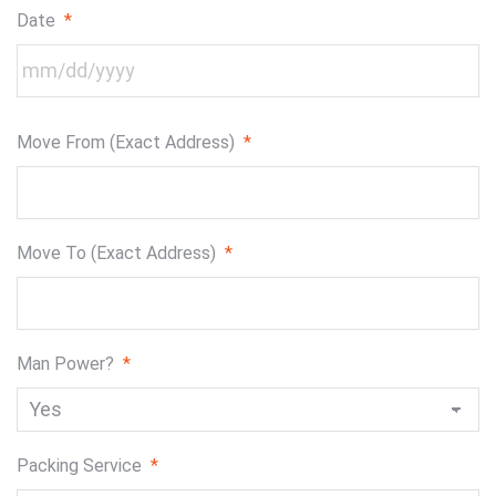
Date
*
MM
Move From (Exact Address)
*
slash
DD
slash
YYYY
Move To (Exact Address)
*
Man Power?
*
Packing Service
*