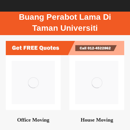
Buang Perabot Lama Di
Taman Universiti
Office Moving
House Moving