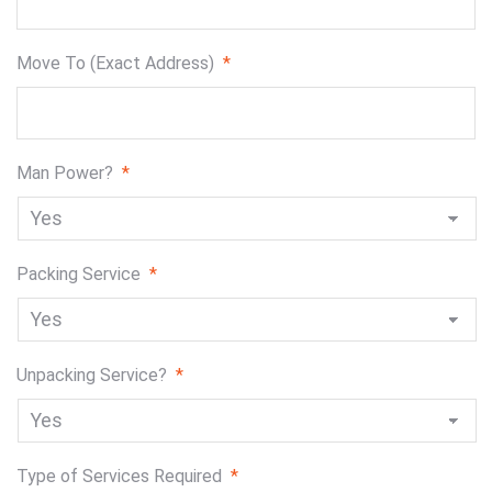
slash
YYYY
Move To (Exact Address)
*
Man Power?
*
Packing Service
*
Unpacking Service?
*
Type of Services Required
*