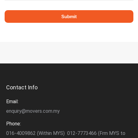
Contact Info
Email:
enquiry@movers.com.my
Phone:
016-4009862 (Within MYS) 012-7773466 (Frm MYS to