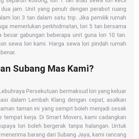
ng separuh kosong, lori 1 tan atau sewa lori kecil
dua jam. Unit yang penuh dengan perabot ruang
lam lori 3 tan dalam satu trip. Jika pemilik rumah
uga memerlukan perkhidmatan, lori 5 tan bersama
rja besar gabungan beberapa unit guna lori 10 tan.
ion sewa lori kami. Harga sewa lori pindah rumah
ebenar.
aman Subang Mas Kami?
ebuhraya Persekutuan bermaksud lori yang keluar
inasi dalam Lembah Klang dengan cepat, asalkan
 dalaman taman ini yang sempit boleh menjadi sesak
e tempat kerja. Di Smart Movers, kami cadangkan
paya lori boleh bergerak tanpa halangan. Untuk
 menerima barang dari Subang Jaya, kami rancang