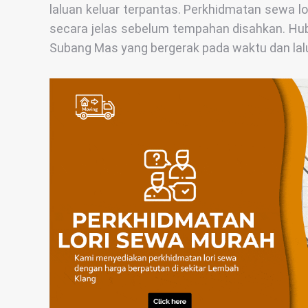
laluan keluar terpantas. Perkhidmatan sewa l
secara jelas sebelum tempahan disahkan. Hub
Subang Mas yang bergerak pada waktu dan lalu