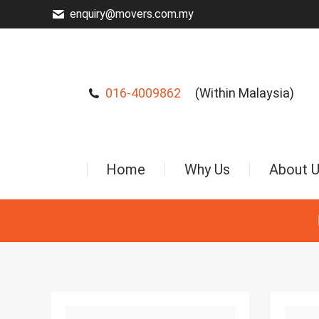
enquiry@movers.com.my
016-4009862
(Within Malaysia)
Home
Why Us
About 