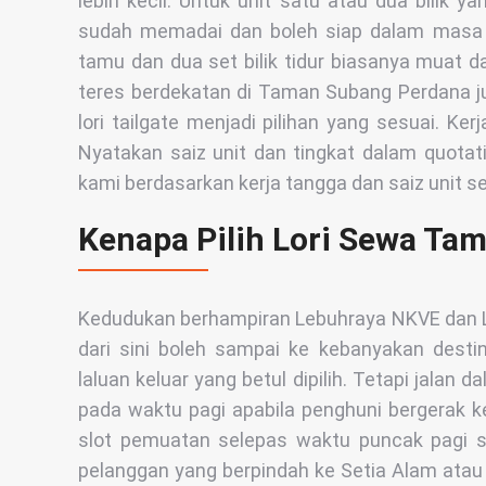
lebih kecil. Untuk unit satu atau dua bilik ya
sudah memadai dan boleh siap dalam masa 
tamu dan dua set bilik tidur biasanya muat da
teres berdekatan di Taman Subang Perdana j
lori tailgate menjadi pilihan yang sesuai. Ke
Nyatakan saiz unit dan tingkat dalam quotat
kami berdasarkan kerja tangga dan saiz unit s
Kenapa Pilih Lori Sewa T
Kedudukan berhampiran Lebuhraya NKVE dan L
dari sini boleh sampai ke kebanyakan dest
laluan keluar yang betul dipilih. Tetapi jalan
pada waktu pagi apabila penghuni bergerak k
slot pemuatan selepas waktu puncak pagi su
pelanggan yang berpindah ke Setia Alam atau