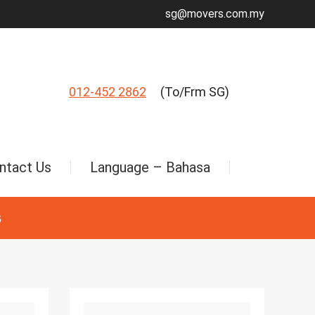
sg@movers.com.my
012-452 2862
(To/Frm SG)
ntact Us
Language – Bahasa
s