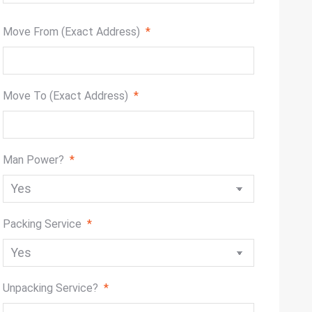
slash
DD
Move From (Exact Address)
*
slash
YYYY
Move To (Exact Address)
*
Man Power?
*
Packing Service
*
Unpacking Service?
*