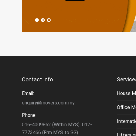
Contact Info
Service
Email:
House M
enquiry@movers.com.my
Office M
Phone:
Internat
016-4009862 (Within MYS) 012-
7773466 (Frm MYS to SG)
Lifters 