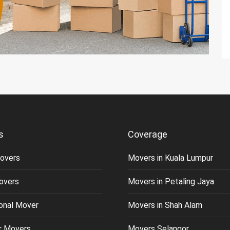
s
Coverage
overs
Movers in Kuala Lumpur
overs
Movers in Petaling Jaya
ional Mover
Movers in Shah Alam
or Movers
Movers Selangor