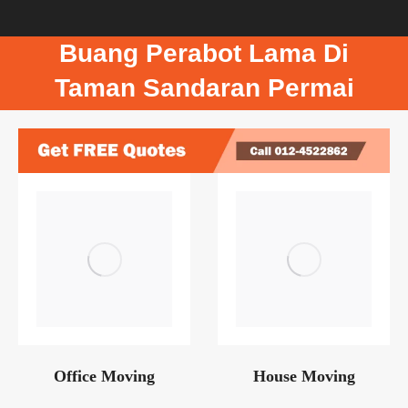
Buang Perabot Lama Di
Taman Sandaran Permai
Office Moving
House Moving