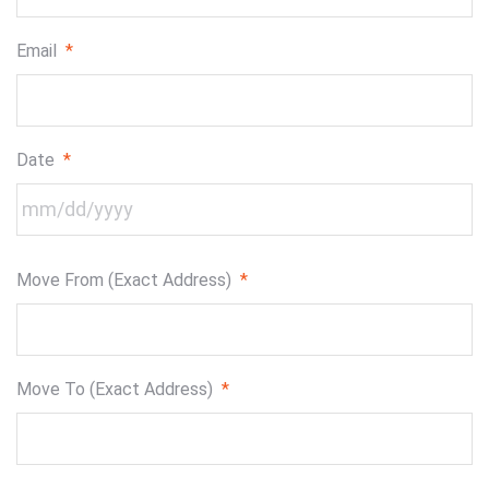
Email
*
Date
*
MM
Move From (Exact Address)
*
slash
DD
slash
YYYY
Move To (Exact Address)
*