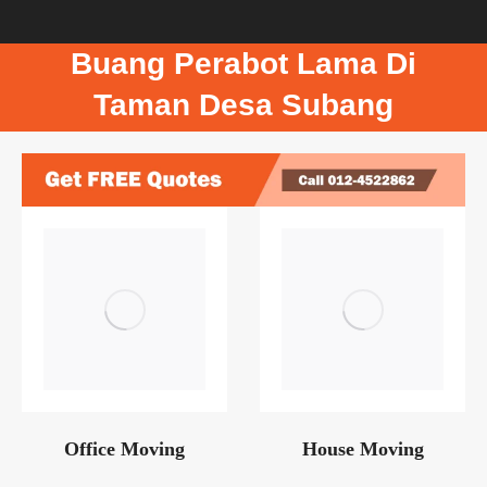
Buang Perabot Lama Di
Taman Desa Subang
Office Moving
House Moving