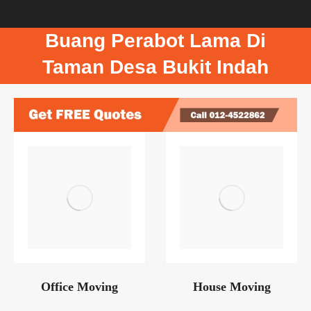
Buang Perabot Lama Di
Taman Desa Bukit Indah
Office Moving
House Moving