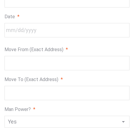
Date
*
MM
Move From (Exact Address)
*
slash
DD
slash
YYYY
Move To (Exact Address)
*
Man Power?
*