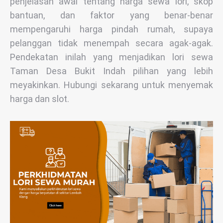
penjelasan awal tentang harga sewa lori, skop
bantuan, dan faktor yang benar-benar
mempengaruhi harga pindah rumah, supaya
pelanggan tidak menempah secara agak-agak.
Pendekatan inilah yang menjadikan lori sewa
Taman Desa Bukit Indah pilihan yang lebih
meyakinkan. Hubungi sekarang untuk menyemak
harga dan slot.