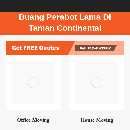
Buang Perabot Lama Di
Taman Continental
Office Moving
House Moving