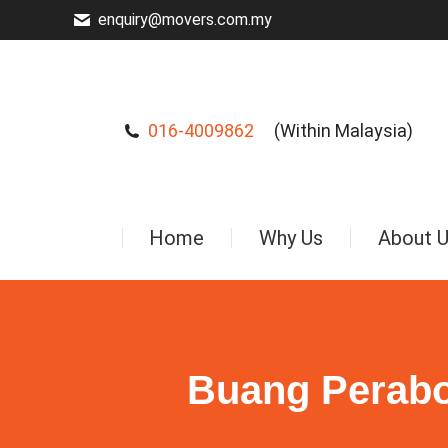
enquiry@movers.com.my
016-4009862
(Within Malaysia)
Home
Why Us
About 
Buang Perabo