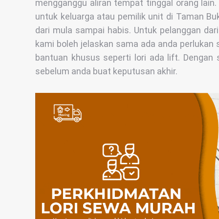
mengganggu aliran tempat tinggal orang lain.
untuk keluarga atau pemilik unit di Taman B
dari mula sampai habis. Untuk pelanggan dar
kami boleh jelaskan sama ada anda perlukan sa
bantuan khusus seperti lori ada lift. Dengan 
sebelum anda buat keputusan akhir.