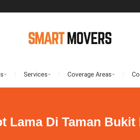
Us
Services
Coverage Areas
Co
t Lama Di Taman Buki