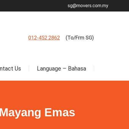
sg@movers.com.my
012-452 2862
(To/Frm SG)
ntact Us
Language – Bahasa
t Mayang Emas