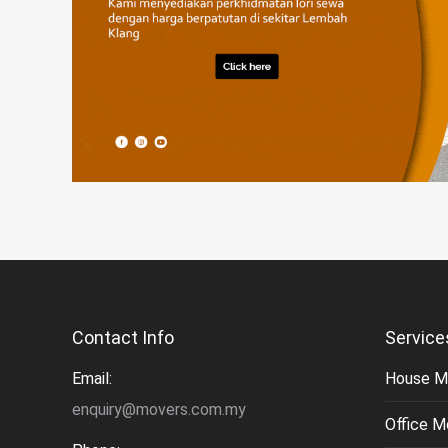
Contact Info
Service
Email:
House M
enquiry@movers.com.my
Office M