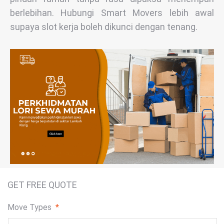
berlebihan. Hubungi Smart Movers lebih awal
supaya slot kerja boleh dikunci dengan tenang.
GET FREE QUOTE
Move Types
*