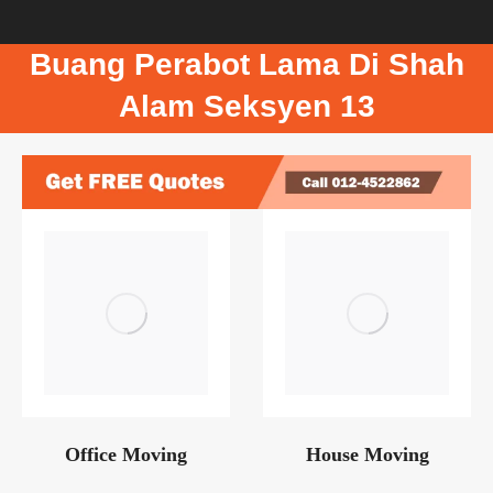
Buang Perabot Lama Di Shah
Alam Seksyen 13
Office Moving
House Moving