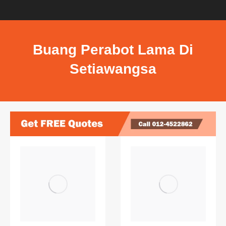
Buang Perabot Lama Di
Setiawangsa