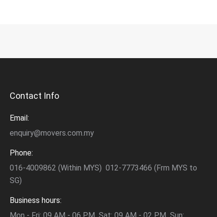
Contact Info
Email:
enquiry@movers.com.my
Phone:
016-4009862 (Within MYS) 012-7773466 (Frm MYS to
SG)
Business hours:
Mon - Fri: 09 AM - 06 PM Sat: 09 AM - 02 PM Sun: