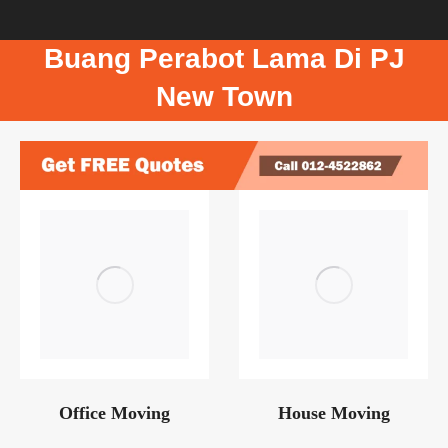
Buang Perabot Lama Di PJ
New Town
Office Moving
House Moving