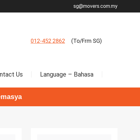
sg@movers.com.my
012-452 2862
(To/Frm SG)
ntact Us
Language – Bahasa
Temasya