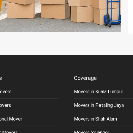
s
Coverage
overs
Movers in Kuala Lumpur
overs
Movers in Petaling Jaya
ional Mover
Movers in Shah Alam
or Movers
Movers Selangor