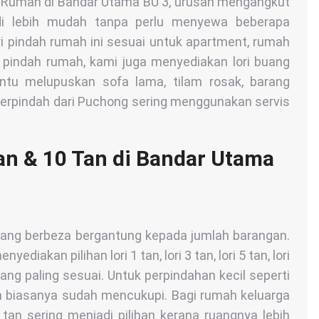
ah Rumah di Bandar Utama BU 3, urusan mengangkut
di lebih mudah tanpa perlu menyewa beberapa
i pindah rumah ini sesuai untuk apartment, rumah
n pindah rumah, kami juga menyediakan lori buang
u melupuskan sofa lama, tilam rosak, barang
 berpindah dari Puchong sering menggunakan servis
Tan & 10 Tan di Bandar Utama
 yang berbeza bergantung kepada jumlah barangan.
iakan pilihan lori 1 tan, lori 3 tan, lori 5 tan, lori
ng paling sesuai. Untuk perpindahan kecil seperti
 tan biasanya sudah mencukupi. Bagi rumah keluarga
tan sering menjadi pilihan kerana ruangnya lebih