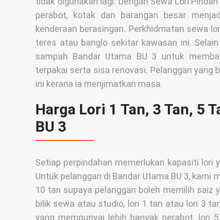
tidak digunakan lagi. Dengan Sewa Lori Pind
perabot, kotak dan barangan besar menja
kenderaan berasingan. Perkhidmatan sewa lor
teres atau banglo sekitar kawasan ini. Selai
sampah Bandar Utama BU 3 untuk membant
terpakai serta sisa renovasi. Pelanggan yang
ini kerana ia menjimatkan masa.
Harga Lori 1 Tan, 3 Tan, 5 
BU 3
Setiap perpindahan memerlukan kapasiti lori
Untuk pelanggan di Bandar Utama BU 3, kami menyed
10 tan supaya pelanggan boleh memilih saiz ya
bilik sewa atau studio, lori 1 tan atau lori 3
yang mempunyai lebih banyak perabot, lori 5 