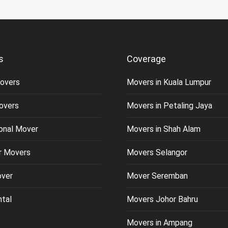
s
Coverage
overs
Movers in Kuala Lumpur
overs
Movers in Petaling Jaya
ional Mover
Movers in Shah Alam
or Movers
Movers Selangor
over
Mover Seremban
ntal
Movers Johor Bahru
Movers in Ampang