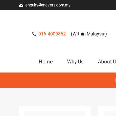
enquiry@movers.com.my
016-4009862
(Within Malaysia)
Home
Why Us
About 