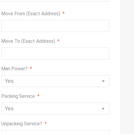
slash
DD
Move From (Exact Address)
*
slash
YYYY
Move To (Exact Address)
*
Man Power?
*
Packing Service
*
Unpacking Service?
*