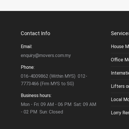
Contact Info
Service
Email:
House M
enquiry@movers.com.my
Office M
Phone:
Internat
016-4009862 (Within MYS) 012-
7773466 (Frm MYS to SG)
Lifters 
Business hours:
Local M
Mon - Fri: 09 AM - 06 PM Sat: 09 AM
- 02 PM Sun: Closed
Lorry Re