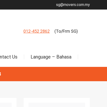
sg@movers.com.my
012-452 2862
(To/Frm SG)
ntact Us
Language – Bahasa
3