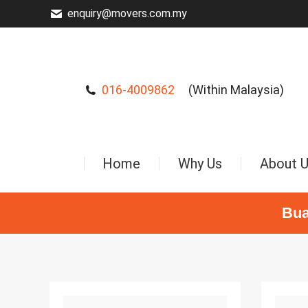
enquiry@movers.com.my
016-4009862
(Within Malaysia)
Home
Why Us
About 
Bua