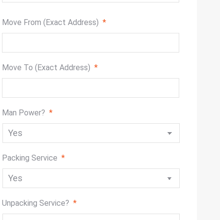
slash
DD
Move From (Exact Address)
*
slash
YYYY
Move To (Exact Address)
*
Man Power?
*
Packing Service
*
Unpacking Service?
*