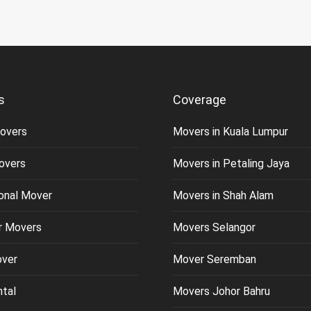
s
Coverage
overs
Movers in Kuala Lumpur
overs
Movers in Petaling Jaya
ional Mover
Movers in Shah Alam
or Movers
Movers Selangor
over
Mover Seremban
ntal
Movers Johor Bahru