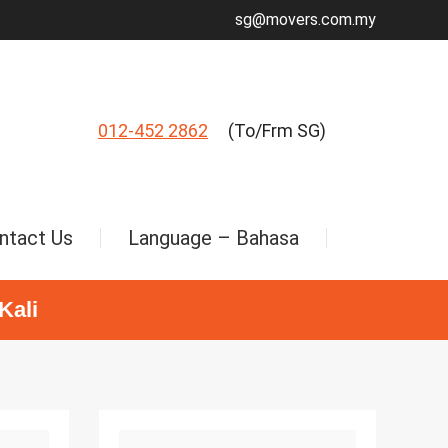
sg@movers.com.my
012-452 2862
(To/Frm SG)
ntact Us
Language – Bahasa
Kali