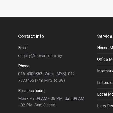
Contact Info
Service
Email:
House M
enquiry@movers.com.my
Office M
Phone:
Internat
016-4009862 (Within MYS) 012-
7773466 (Frm MYS to SG)
Lifters 
Business hours:
Local M
Mon - Fri: 09 AM - 06 PM Sat: 09 AM
- 02 PM Sun: Closed
Lorry Re